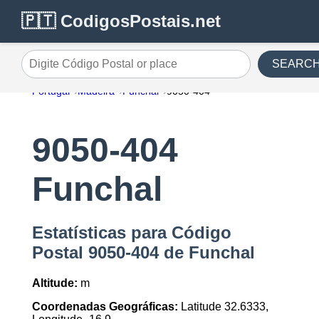
🇵🇹 CodigosPostais.net
SEARC
Digite Código Postal or place
Portugal
Madeira
Funchal
9050-404
9050-404
Funchal
Estatísticas para Código
Postal 9050-404 de Funchal
Altitude:
m
Coordenadas Geográficas:
Latitude 32.6333,