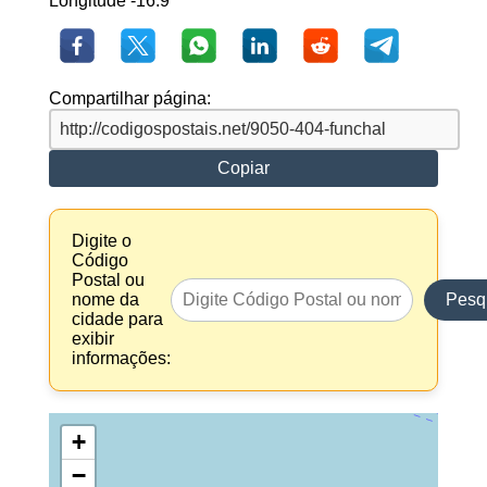
Longitude -16.9
Compartilhar página:
Copiar
Digite o
Código
Postal ou
nome da
Pesq
cidade para
exibir
informações:
+
−