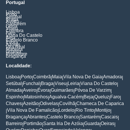
Portugal
Lisboa
Porto
Setúbal
Braga
Aveiro
Santarém
Leiria
Viseu
Coimbra
Faro
Viana Do Castelo
Beja
Castelo Branco
Évora
Azores
Vila Real
Madeira
Guarda
Portalegre
Bragança
Localidade:
Lisboa
Porto
Coimbrã
Maia
Vila Nova De Gaia
Amadora
|
|
|
|
|
|
Setúbal
Funchal
Braga
Viseu
Leiria
Viana Do Castelo
|
|
|
|
|
|
Almada
Aveiro
Évora
Guimarães
Póvoa De Varzim
|
|
|
|
|
Espinho
Matosinhos
Agualva-Cacém
Beja
Queluz
Faro
|
|
|
|
|
|
Chaves
Azeitão
Odivelas
Covilhã
Charneca De Caparica
|
|
|
|
Vila Nova De Famalicão
Lordelo
Rio Tinto
Montijo
|
|
|
|
|
Bragança
Abrantes
Castelo Branco
Santarém
Cascais
|
|
|
|
|
Barreiro
Portimão
Santa Iria De Azóia
Guarda
Oeiras
|
|
|
|
|