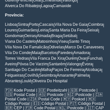
Ourém
Peniche
Ovar
Ermesinde
Valongo
|
|
|
|
|
Alverca Do Ribatejo
Lagoa
Carnaxide
|
|
Província:
Lisboa
Sintra
Porto
Cascais
Vila Nova De Gaia
Coimbra
|
|
|
|
|
|
Loures
Guimarães
Leiria
Santa Maria Da Feira
Seixal
|
|
|
|
|
Gondomar
Oeiras
Almada
Braga
Setúbal
|
|
|
|
|
Viana Do Castelo
Matosinhos
Viseu
Santo Tirso
|
|
|
|
Vila Nova De Famalicão
Odivelas
Marco De Canaveses
|
|
|
Vila Do Conde
Maia
Barcelos
Paredes
Amadora
|
|
|
|
|
Torres Vedras
Vila Franca De Xira
Ourém
Ovar
Funchal
|
|
|
|
|
Aveiro
Póvoa De Varzim
Santarém
Valongo
Évora
|
|
|
|
|
Santiago Do Cacém
Mafra
Paços De Ferreira
Alcobaça
|
|
|
|
Felgueiras
Covilhã
Sesimbra
Amarante
Palmela
|
|
|
|
|
Abrantes
Loulé
Oliveira Do Hospital
|
|
🇵🇭
Kode Postal
| 🇩🇪
Postleitzahl
| 🇬🇧
Postcode
|
🇸🇬
Postal Code
| 🇦🇺
Postcode
| 🇳🇿
Postcode
| 🇨🇦
Postal Code
| 🇿🇦
Postal Code
| 🇲🇾
Poskod
| 🇲🇽
Código Postal
| 🇪🇸
Código Postal
| 🇵🇹
Código Postal
|
🇧🇷
CEP
| 🇫🇷
Code Postal
| 🇳🇱
Postcode
| 🇮🇹
CAP