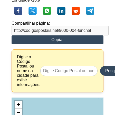
Longitude -16.9
Compartilhar página:
Copiar
Digite o
Código
Postal ou
nome da
Pesq
cidade para
exibir
informações:
+
−