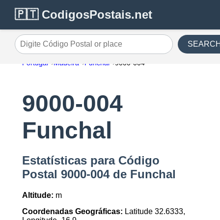
🇵🇹 CodigosPostais.net
SEARC
Digite Código Postal or place
Portugal
Madeira
Funchal
9000-004
9000-004
Funchal
Estatísticas para Código
Postal 9000-004 de Funchal
Altitude:
m
Coordenadas Geográficas:
Latitude 32.6333,