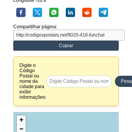
Longitude -16.9
Compartilhar página:
Copiar
Digite o
Código
Postal ou
nome da
Pesq
cidade para
exibir
informações:
+
−