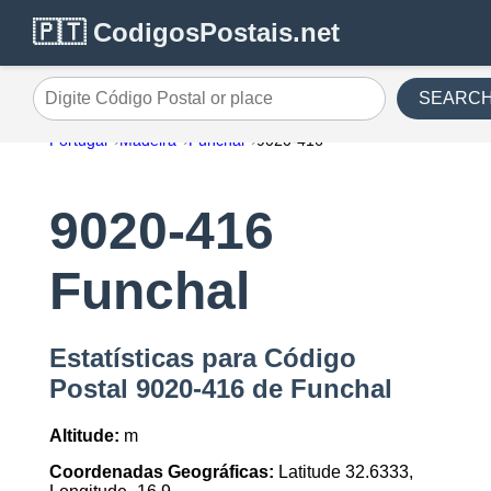
🇵🇹 CodigosPostais.net
SEARC
Digite Código Postal or place
Portugal
Madeira
Funchal
9020-416
9020-416
Funchal
Estatísticas para Código
Postal 9020-416 de Funchal
Altitude:
m
Coordenadas Geográficas:
Latitude 32.6333,