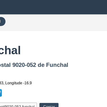
H
chal
ostal 9020-052 de Funchal
33, Longitude -16.9
Copiar