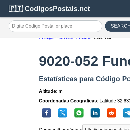
🇵🇹 CodigosPostais.net
SEARC
Digite Código Postal or place
Portugal
Madeira
Funchal
9020-052
9020-052 Fun
Estatísticas para Código P
Altitude:
m
Coordenadas Geográficas:
Latitude 32.63
Compartilhar página: