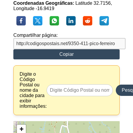
Coordenadas Geográficas:
Latitude 32.7156,
Longitude -16.9419
Compartilhar página:
Copiar
Digite o
Código
Postal ou
nome da
Pesq
cidade para
exibir
informações:
+