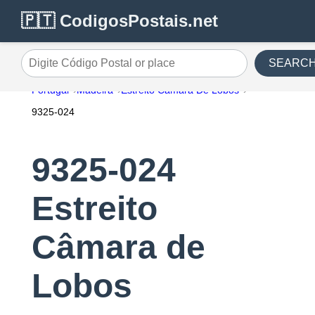
🇵🇹 CodigosPostais.net
SEARC
Digite Código Postal or place
Portugal
Madeira
Estreito Câmara De Lobos
9325-024
9325-024
Estreito
Câmara de
Lobos