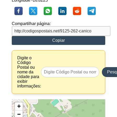
Longitude -16.8225
Compartilhar página:
Copiar
Digite o
Código
Postal ou
nome da
Pesq
cidade para
exibir
informações:
+
−