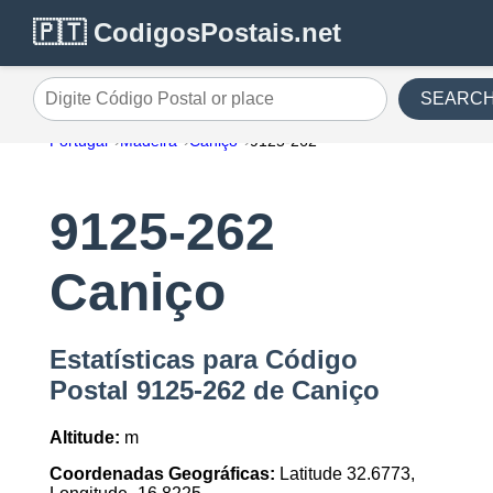
🇵🇹 CodigosPostais.net
SEARC
Digite Código Postal or place
Portugal
Madeira
Caniço
9125-262
9125-262
Caniço
Estatísticas para Código
Postal 9125-262 de Caniço
Altitude:
m
Coordenadas Geográficas:
Latitude 32.6773,