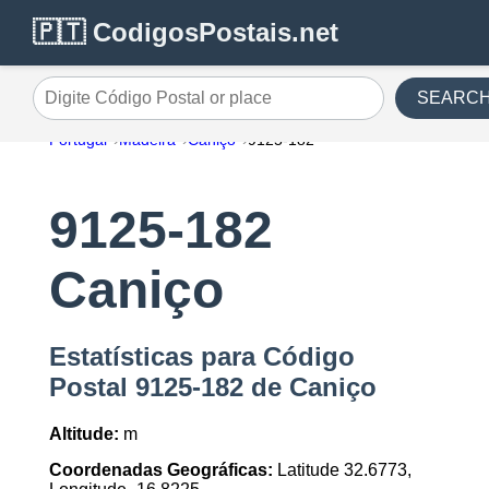
🇵🇹 CodigosPostais.net
SEARC
Digite Código Postal or place
Portugal
Madeira
Caniço
9125-182
9125-182
Caniço
Estatísticas para Código
Postal 9125-182 de Caniço
Altitude:
m
Coordenadas Geográficas:
Latitude 32.6773,