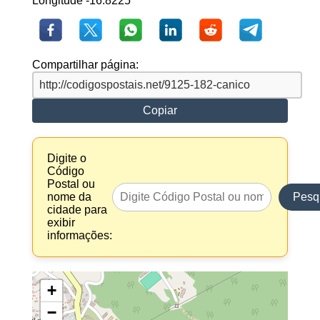
Longitude -16.8225
Compartilhar página:
Copiar
Digite o
Código
Postal ou
nome da
Pesq
cidade para
exibir
informações:
+
−