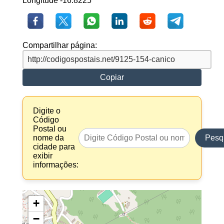
Longitude -16.8225
Compartilhar página:
Copiar
Digite o
Código
Postal ou
nome da
Pesq
cidade para
exibir
informações:
+
−