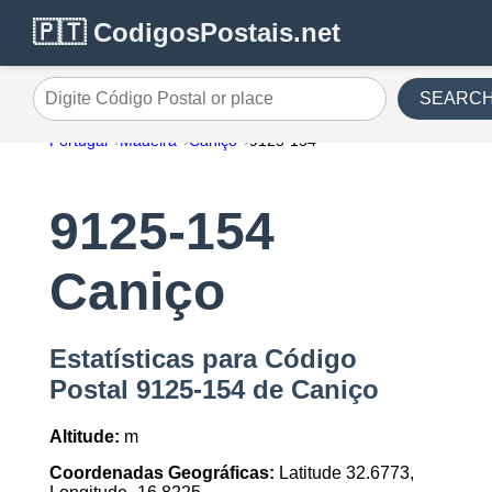
🇵🇹 CodigosPostais.net
SEARC
Digite Código Postal or place
Portugal
Madeira
Caniço
9125-154
9125-154
Caniço
Estatísticas para Código
Postal 9125-154 de Caniço
Altitude:
m
Coordenadas Geográficas:
Latitude 32.6773,