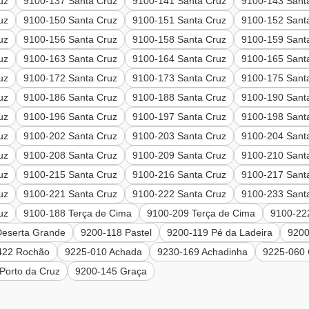
uz
9100-137 Santa Cruz
9100-141 Santa Cruz
9100-143 Sant
uz
9100-150 Santa Cruz
9100-151 Santa Cruz
9100-152 Sant
uz
9100-156 Santa Cruz
9100-158 Santa Cruz
9100-159 Sant
uz
9100-163 Santa Cruz
9100-164 Santa Cruz
9100-165 Sant
uz
9100-172 Santa Cruz
9100-173 Santa Cruz
9100-175 Sant
uz
9100-186 Santa Cruz
9100-188 Santa Cruz
9100-190 Sant
uz
9100-196 Santa Cruz
9100-197 Santa Cruz
9100-198 Sant
uz
9100-202 Santa Cruz
9100-203 Santa Cruz
9100-204 Sant
uz
9100-208 Santa Cruz
9100-209 Santa Cruz
9100-210 Sant
uz
9100-215 Santa Cruz
9100-216 Santa Cruz
9100-217 Sant
uz
9100-221 Santa Cruz
9100-222 Santa Cruz
9100-233 Sant
uz
9100-188 Terça de Cima
9100-209 Terça de Cima
9100-22
Deserta Grande
9200-118 Pastel
9200-119 Pé da Ladeira
9200
422 Rochão
9225-010 Achada
9230-169 Achadinha
9225-060 
 Porto da Cruz
9200-145 Graça