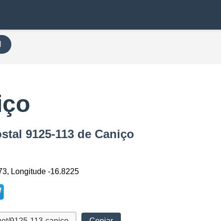
H
iço
ostal 9125-113 de Caniço
73, Longitude -16.8225
Copiar