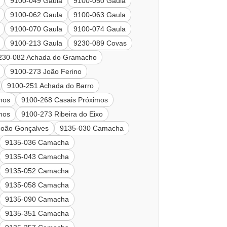
9100-049 Gaula
9100-050 Gaula
9100-062 Gaula
9100-063 Gaula
9100-070 Gaula
9100-074 Gaula
9100-213 Gaula
9230-089 Covas
230-082 Achada do Gramacho
9100-273 João Ferino
9100-251 Achada do Barro
mos
9100-268 Casais Próximos
mos
9100-273 Ribeira do Eixo
João Gonçalves
9135-030 Camacha
9135-036 Camacha
9135-043 Camacha
9135-052 Camacha
9135-058 Camacha
9135-090 Camacha
9135-351 Camacha