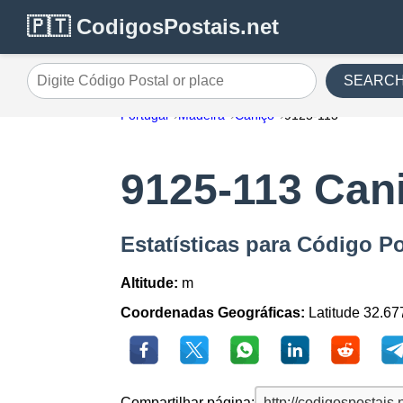
🇵🇹 CodigosPostais.net
SEARC
Digite Código Postal or place
Portugal
Madeira
Caniço
9125-113
9125-113 Can
Estatísticas para Código P
Altitude:
m
Coordenadas Geográficas:
Latitude 32.67
Compartilhar página: