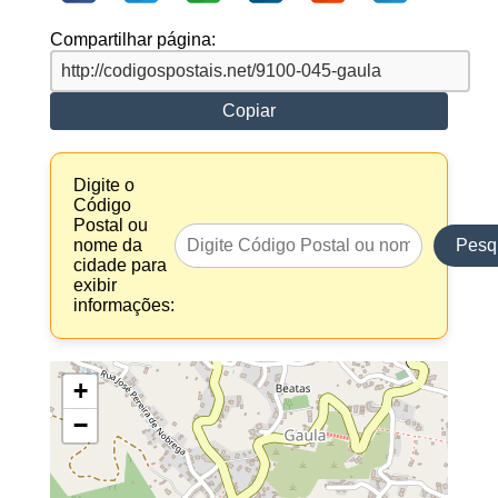
Compartilhar página:
Copiar
Digite o
Código
Postal ou
nome da
Pesq
cidade para
exibir
informações:
+
−