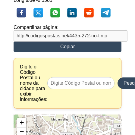
Longitude -8.5581
Compartilhar página:
Copiar
Digite o
Código
Postal ou
nome da
Pesq
cidade para
exibir
informações:
+
−