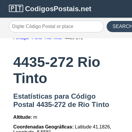
🇵🇹 CodigosPostais.net
SEARC
Digite Código Postal or place
Portugal
Porto
Rio Tinto
4435-272
4435-272 Rio
Tinto
Estatísticas para Código
Postal 4435-272 de Rio Tinto
Altitude:
m
Coordenadas Geográficas:
Latitude 41.1826,