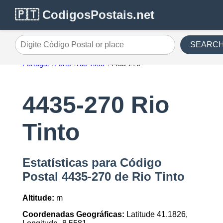
🇵🇹 CodigosPostais.net
SEARC
Digite Código Postal or place
Portugal
Porto
Rio Tinto
4435-270
4435-270 Rio
Tinto
Estatísticas para Código
Postal 4435-270 de Rio Tinto
Altitude:
m
Coordenadas Geográficas:
Latitude 41.1826,