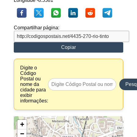
Longitude -8.5581
Compartilhar página:
Copiar
Digite o
Código
Postal ou
nome da
Pesq
cidade para
exibir
informações:
+
−