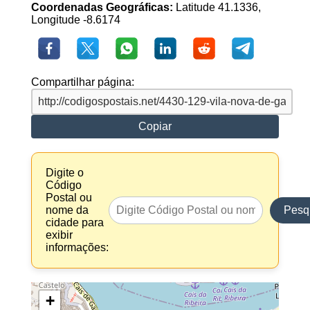
Coordenadas Geográficas:
Latitude 41.1336,
Longitude -8.6174
Compartilhar página:
Copiar
Digite o
Código
Postal ou
nome da
Pesq
cidade para
exibir
informações:
+