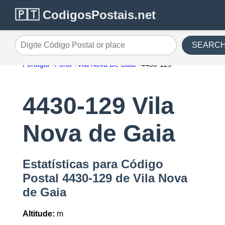
🇵🇹 CodigosPostais.net
SEARC
Digite Código Postal or place
Portugal
Porto
Vila Nova De Gaia
4430-129
4430-129 Vila
Nova de Gaia
Estatísticas para Código
Postal 4430-129 de Vila Nova
de Gaia
Altitude:
m