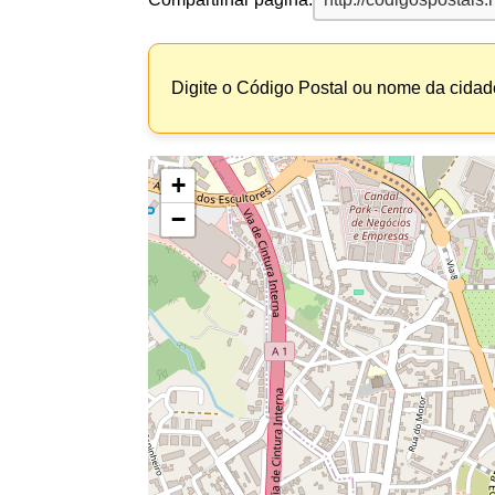
Digite o Código Postal ou nome da cidade
+
−