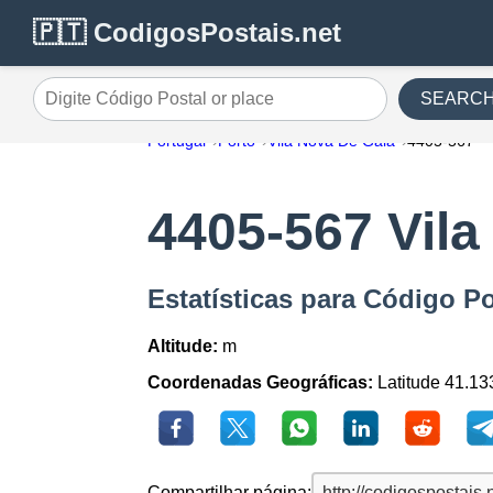
🇵🇹 CodigosPostais.net
SEARC
Digite Código Postal or place
Portugal
Porto
Vila Nova De Gaia
4405-567
4405-567 Vila
Estatísticas para Código P
Altitude:
m
Coordenadas Geográficas:
Latitude 41.13
Compartilhar página: