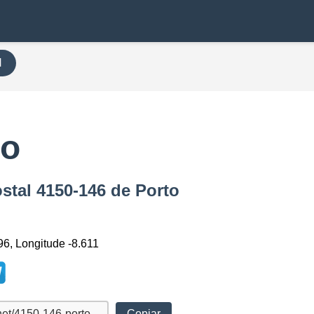
H
to
ostal 4150-146 de Porto
96, Longitude -8.611
Copiar