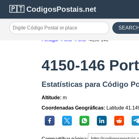
🇵🇹 CodigosPostais.net
SEARC
Digite Código Postal or place
Portugal
Porto
Porto
4150-146
4150-146 Por
Estatísticas para Código P
Altitude:
m
Coordenadas Geográficas:
Latitude 41.14
Compartilhar página: