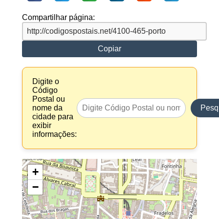
Compartilhar página:
Copiar
Digite o
Código
Postal ou
nome da
Pesq
cidade para
exibir
informações:
+
−