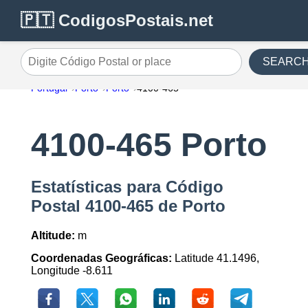
🇵🇹 CodigosPostais.net
SEARC
Digite Código Postal or place
Portugal
Porto
Porto
4100-465
4100-465 Porto
Estatísticas para Código
Postal 4100-465 de Porto
Altitude:
m
Coordenadas Geográficas:
Latitude 41.1496,
Longitude -8.611