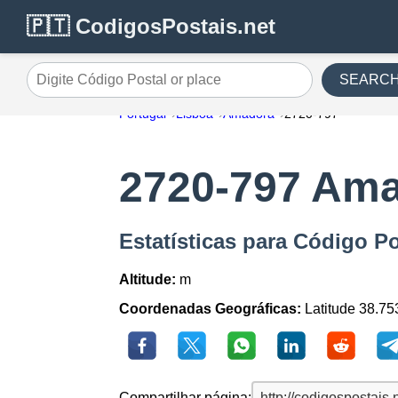
🇵🇹 CodigosPostais.net
SEARC
Digite Código Postal or place
Portugal
Lisboa
Amadora
2720-797
2720-797 Am
Estatísticas para Código P
Altitude:
m
Coordenadas Geográficas:
Latitude 38.75
Compartilhar página: