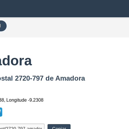
H
adora
ostal 2720-797 de Amadora
38, Longitude -9.2308
Copiar