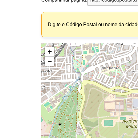
Digite o Código Postal ou nome da cidade
+
−